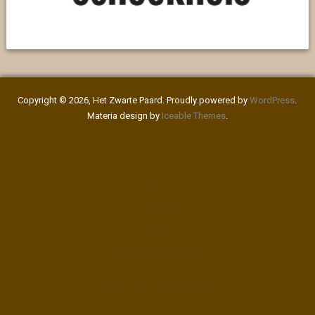
Copyright © 2026, Het Zwarte Paard. Proudly powered by
WordPress
.
Materia design by
Iceable Themes
.
#2004 (geen titel)
Afmelden
Algemeen
Archief
Berichten
Bestuur
Competitieleider Extern
Competitieleider Intern
Contact
Contact met competitieleider
Contact met webmaster