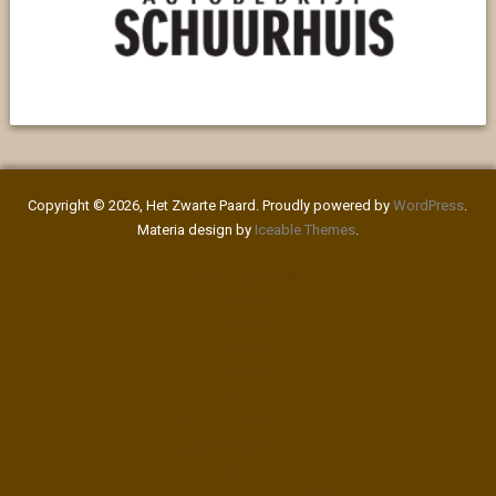
Copyright © 2026, Het Zwarte Paard. Proudly powered by
WordPress
.
Materia design by
Iceable Themes
.
#2004 (geen titel)
Afmelden
Algemeen
Archief
Berichten
Bestuur
Competitieleider Extern
Competitieleider Intern
Contact
Contact met competitieleider