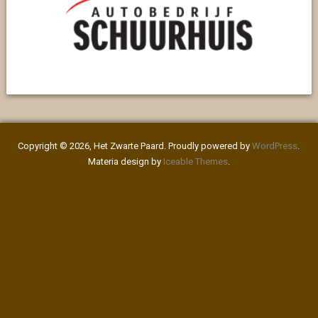
Copyright © 2026, Het Zwarte Paard. Proudly powered by
WordPress
.
Materia design by
Iceable Themes
.
#2004 (geen titel)
Afmelden
Algemeen
Archief
Berichten
Bestuur
Competitieleider Extern
Competitieleider Intern
Contact