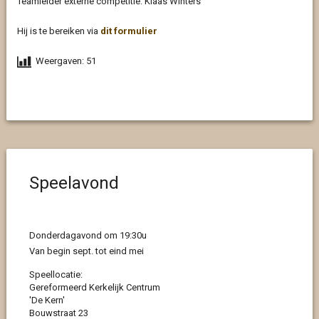
Teamleider externe competitie: Klaas Winters
Hij is te bereiken via
dit formulier
Weergaven:
51
Speelavond
Donderdagavond om 19:30u
Van begin sept. tot eind mei
Speellocatie:
Gereformeerd Kerkelijk Centrum
'De Kern'
Bouwstraat 23