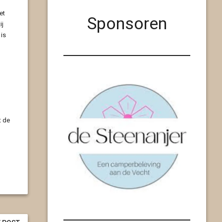
et
Sponsoren
ij
 is
t de