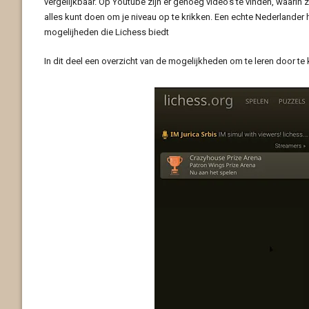
vergelijkbaar. Op Youtube zijn er genoeg video’s te vinden, waarin z
alles kunt doen om je niveau op te krikken. Een echte Nederlander h
mogelijheden die Lichess biedt
In dit deel een overzicht van de mogelijkheden om te leren door te 