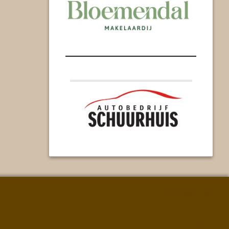
#2004 (geen titel)
Afmelden
Algemeen
Archief