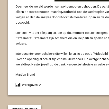
Over heel de wereld worden schaaktoernooien gehouden. De partijen
alleen de toptoernooien, maar bijvoorbeeld ook de wedstrijden va
volgen en dan de analyse door Stockfish mee laten lopen en de da
gespeeld.
Lichess TV toont alle partijen, die op dat moment op Lichess gesp
“Streamers”. Streamers zijn schakers die online partijen spelen 
volgers.
Interessanter voor schakers die willen leren, is de optie “Videobibl
Over de opening alleen al zijn er ruim 700 video’s. De overge behand
wereldtop. Nestel jezelf op de bank, vergeet je televisie en vul je a
Martien Brand
Weergaven:
2