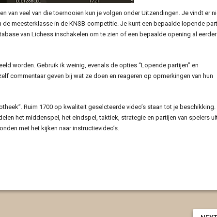
 van veel van die toernooien kun je volgen onder Uitzendingen. Je vindt er ni
n de meesterklasse in de KNSB-competitie. Je kunt een bepaalde lopende part
tabase van Lichess inschakelen om te zien of een bepaalde opening al eerder
eeld worden. Gebruik ik weinig, evenals de opties “Lopende partijen” en
en zelf commentaar geven bij wat ze doen en reageren op opmerkingen van hun
iotheek”. Ruim 1700 op kwaliteit geselcteerde video’s staan tot je beschikking.
elen het middenspel, het eindspel, taktiek, strategie en partijen van spelers ui
vonden met het kijken naar instructievideo’s.