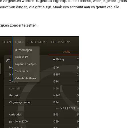
e vergeleken worden. Ik gebruik eigenlijk alleen Lichess, waar je geheel gratis
oudt van dingen, die gratis zijn. Maak een account aan en geniet van alle
kijken zonder te zetten.