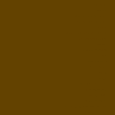
Berichten
Bestuur
Competitieleider Extern
Competitieleider Intern
Contact
Contact met competitieleider
Contact met webmaster
Diversen
Eindstand 2025/26
Enquête
Geschiedenis
HZP – team 1
Indeling
Jeugd
MATRIX (ronde 32)
Privacy reglement
Rating KNSB
Stand 2026/27
Uitnodiging Boertjestoernooi
Uitslag enquête