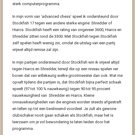
sterk computerprogramma.
In mijn vorm van ‘advanced chess’ speel ik ondersteund door
Stockfish 17 tegen een andere sterke engine: Shredder of
Hiarcs. Stockfish heeft een rating van ongeveer 3600, Hiarcs en
Shredder zitten rond de 3300. Met Stockfish tegen Stockfish
zelf spelen heeft weinig zin, omdat de uitslag van een partij
vrijwel altijd remise zal zijn.
In mijn partijen ondersteund door Stockfish win ik vrijwel altijd
tegen Hiarcs en Shredder, terwijl die op een niveau spelen ver
boven dat van willekeurig welke grootmeester dan ook. Wat me
opvalt tijdens die partijen is, dat Stockfish bijna perfect schaak
speelt (97 tot 100 % nauwkeurig) tegen 90 tot 95 procent
nauwkeurigheid van Shredder en Hiarcs. Kleine
onnauwkeurigheden van die engines worden steeds afgestraft
en tellen op tot een beslissend voordeel. Je zult als gewone
clubschaker nooit gaan schaken als Stockfish, maar het is
leerzaam om je vol bewondering te laten leiden door het
programma.