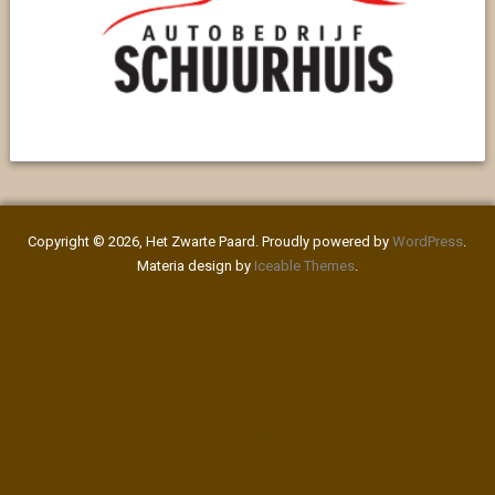
Copyright © 2026, Het Zwarte Paard. Proudly powered by
WordPress
.
Materia design by
Iceable Themes
.
#2004 (geen titel)
Afmelden
Algemeen
Archief
Berichten
Bestuur
Competitieleider Extern
Competitieleider Intern