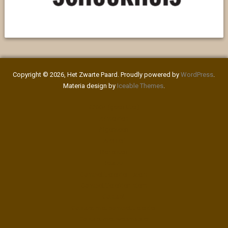
Copyright © 2026, Het Zwarte Paard. Proudly powered by
WordPress
.
Materia design by
Iceable Themes
.
#2004 (geen titel)
Afmelden
Algemeen
Archief
Berichten
Bestuur
Competitieleider Extern
Competitieleider Intern
Contact
Contact met competitieleider
Contact met webmaster