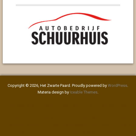
Copyright © 2026, Het Zwarte Paard. Proudly powered by
WordPress
.
Materia design by
Iceable Themes
.
#2004 (geen titel)
Afmelden
Algemeen
Archief
Berichten
Bestuur
Competitieleider Extern
Competitieleider Intern
Contact
Contact met competitieleider
Contact met webmaster
Diversen
Eindstand 2025/26
Enquête
Geschiedenis
HZP – team 1
Indeling
Jeugd
MATRIX (ronde 32)
Privacy reglement
Rating KNSB