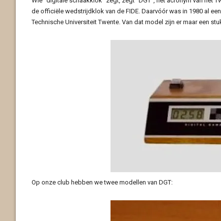
Wie “digitale schaakklok” zegt, zegt “DGT”, het acronym van het T
de officiële wedstrijdklok van de FIDE. Daarvóór was in 1980 al e
Technische Universiteit Twente. Van dat model zijn er maar een st
Op onze club hebben we twee modellen van DGT: