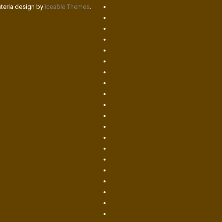
ateria design by
Iceable Themes
.