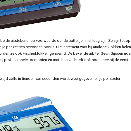
ide uitstekend, op voorwaarde dat de batterijen niet leeg zijn. Ze zijn tot op
jg je per zet tien seconden bonus. Die increment was bij analoge klokken hele
worden ze ook Fischerklokken genoemd. De bekende arbiter Geurt Gijssen no
bij professionele toernooien en matches. Je hoeft ook nooit mee bij de eerste
 tijd zelfs in tienden van seconden wordt weergegeven en je per speler