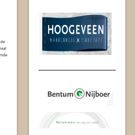
 de
maal
emde