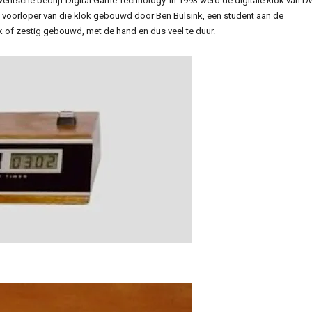
wentsche bedrijf Digital Game Technology. In 1993 werd de digitale klok van D
en voorloper van die klok gebouwd door Ben Bulsink, een student aan de
uk of zestig gebouwd, met de hand en dus veel te duur.