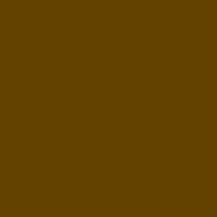
#2004 (geen titel)
Afmelden
Algemeen
Archief
Berichten
Bestuur
Competitieleider Extern
Competitieleider Intern
Contact
Contact met competitieleider
Contact met webmaster
Diversen
Eindstand 2025/26
Enquête
Geschiedenis
HZP – team 1
Indeling
Jeugd
MATRIX (ronde 32)
Privacy reglement