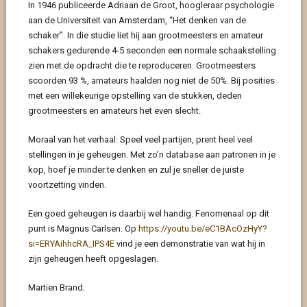
In 1946 publiceerde Adriaan de Groot, hoogleraar psychologie
aan de Universiteit van Amsterdam, “Het denken van de
schaker”. In die studie liet hij aan grootmeesters en amateur
schakers gedurende 4-5 seconden een normale schaakstelling
zien met de opdracht die te reproduceren. Grootmeesters
scoorden 93 %, amateurs haalden nog niet de 50%. Bij posities
met een willekeurige opstelling van de stukken, deden
grootmeesters en amateurs het even slecht.
Moraal van het verhaal: Speel veel partijen, prent heel veel
stellingen in je geheugen. Met zo’n database aan patronen in je
kop, hoef je minder te denken en zul je sneller de juiste
voortzetting vinden.
Een goed geheugen is daarbij wel handig. Fenomenaal op dit
punt is Magnus Carlsen. Op
https://youtu.be/eC1BAcOzHyY?
si=ERYAihhcRA_IPS4E
vind je een demonstratie van wat hij in
zijn geheugen heeft opgeslagen.
Martien Brand.