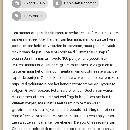
26 april 2026
Henk-Jan Bezemer
Ingezonden
Een manier om je schaakniveau te verhogen is af te kijken bij de
spelers met een titel. Partijen van hun naspelen, die zij zelf van
commentaar hebben voorzien is leerzaam, maar gaat mij vaak
ook boven de pet. Zoals bijvoorbeeld “Timman’s Triumps”,
waarin Jan Timman zijn beste 100 partijen analyseert. Een
leukere manier is via internet grote toernooien te volgen en te
luisteren naar het online commentaar van grootmeesters op de
lopende partijen. Zo zat ik de laatste weken aan het scherm van
mijn iPad gekluisterd om het kandidatentoernooi op Cyprus te
volgen. Grootmeesters Peter Svidler en Jan Gustafson waren
de commentatoren. Je moet wel Engels begrijpen om hen te
kunnen volgen, maar het is leerzaam om te zien waar
grootmeesters naar kijken in een bepaalde stelling om tot een
plan of een voorzetting te komen. Ze laten op een analysebord
zien wat ze aan varianten berekenen. De app Chessevents van
Chess.com gebruik ik meestal om op deze manier te leren van